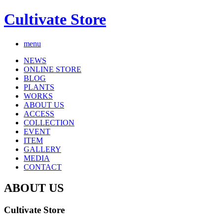
Cultivate Store
menu
NEWS
ONLINE STORE
BLOG
PLANTS
WORKS
ABOUT US
ACCESS
COLLECTION
EVENT
ITEM
GALLERY
MEDIA
CONTACT
ABOUT US
Cultivate Store